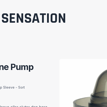
SENSATION
cone Pump
p Sleeve - Sort