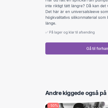
Har du fått en spricka i din pumps
inte riktigt tätt längre? Då kan det
Det här är en universalsleeve som ä
högkvalitativs silikonmaterial som 
länge.
✅ På lager og klar til afsending
Gå til forha
Andre kiggede også på
-
50
%