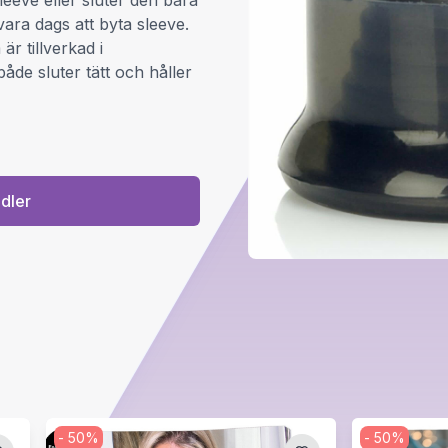
leeve eller sluter den bara
 vara dags att byta sleeve.
r tillverkad i
både sluter tätt och håller
ndler
-
50
%
-
50
%