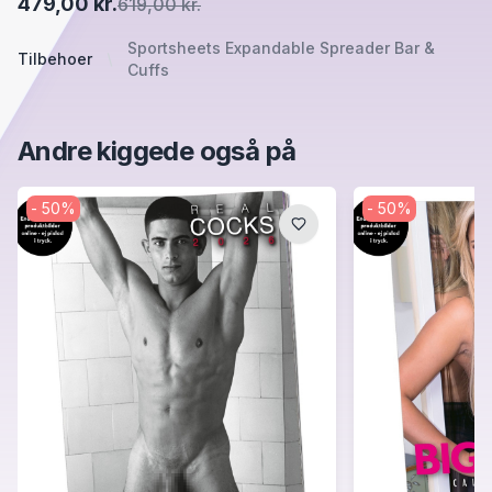
479,00 kr.
619,00 kr.
Sportsheets Expandable Spreader Bar &
Tilbehoer
Cuffs
Andre kiggede også på
-
50
%
-
50
%