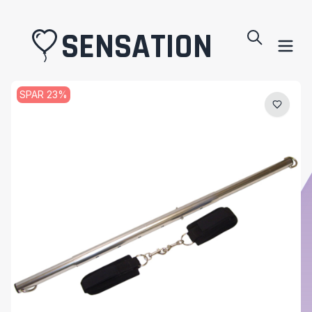
SENSATION
SPAR
23
%