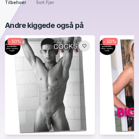
Tilbehoer
Sort Fjer
Andre kiggede også på
-
50
%
-
50
%