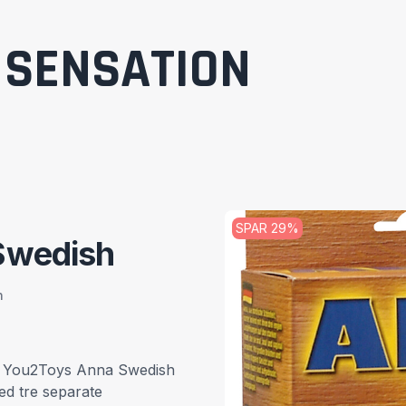
SENSATION
SPAR
29
%
Swedish
h
l? You2Toys Anna Swedish
d tre separate