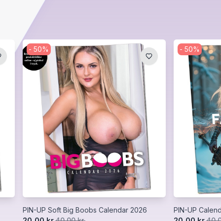
-
50
%
-
50
%
PIN-UP Soft Big Boobs Calendar 2026
PIN-UP Calend
20,00 kr.
20,00 kr.
40,00 kr.
40,0