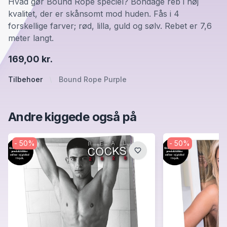
Hvad gør Bound Rope speciel? Bondage reb i høj
kvalitet, der er skånsomt mod huden. Fås i 4
forskellige farver; rød, lilla, guld og sølv. Rebet er 7,6
meter langt.
169,00 kr.
Tilbehoer
Bound Rope Purple
Andre kiggede også på
-
50
%
-
50
%