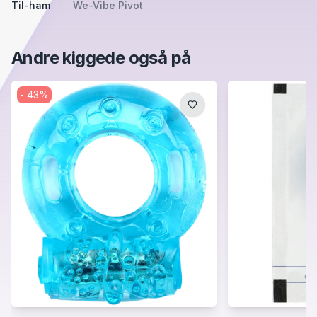
Til-ham
We-Vibe Pivot
Andre kiggede også på
-
43
%