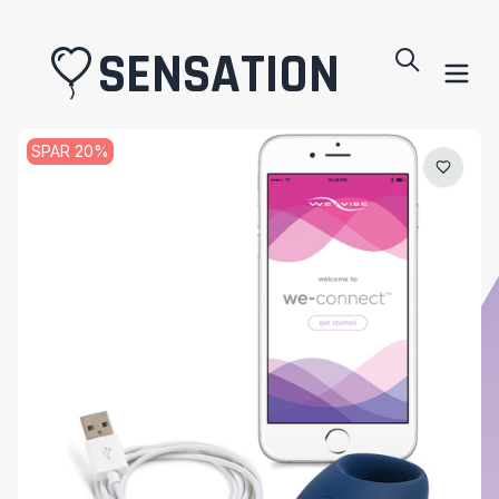
SENSATION
SPAR
20
%