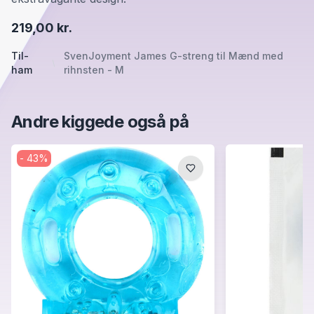
219,00 kr.
Til-
SvenJoyment James G-streng til Mænd med
ham
rihnsten - M
Andre kiggede også på
-
43
%