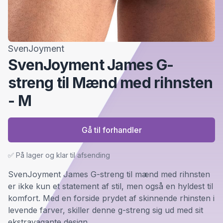
SvenJoyment
SvenJoyment James G-
streng til Mænd med rihnsten
- M
Gå til forhandler
✅ På lager og klar til afsending
SvenJoyment James G-streng til mænd med rihnsten
er ikke kun et statement af stil, men også en hyldest til
komfort. Med en forside prydet af skinnende rhinsten i
levende farver, skiller denne g-streng sig ud med sit
ekstravagante design.