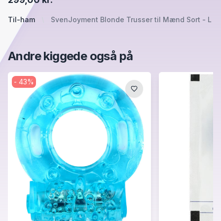
Til-ham
SvenJoyment Blonde Trusser til Mænd Sort - L
Andre kiggede også på
-
43
%