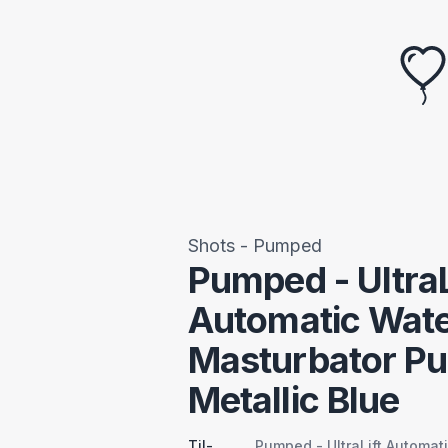
Shots - Pumped
Pumped - UltraL
Automatic Wate
Masturbator P
Metallic Blue
Til-
Pumped - UltraLift Automat