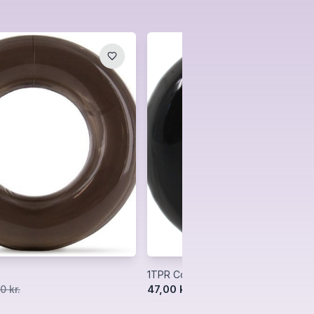
1TPR Cock Ring
47,00 kr.
0 kr.