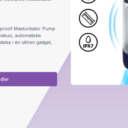
erproof Masturbator Pump
g vakuo, automatiske
lse i én stilren gadget,
ndler