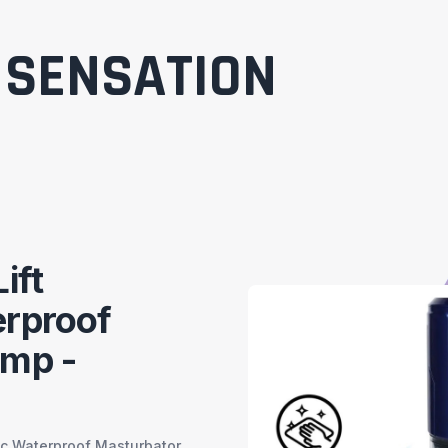
SENSATION
ift
rproof
ump -
ic Waterproof Masturbator