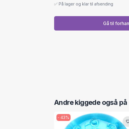
✅ På lager og klar til afsending
Gå til forha
Andre kiggede også på
-
43
%