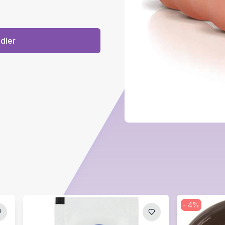
ndler
-
4
%