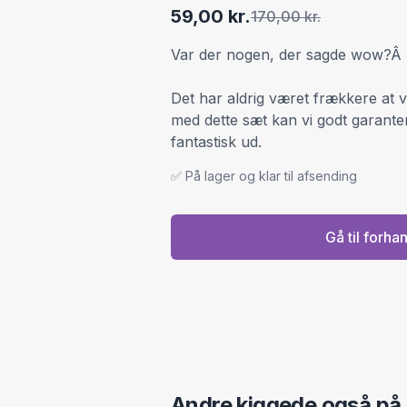
59,00 kr.
170,00 kr.
Var der nogen, der sagde wow?Â
Det har aldrig været frækkere at 
med dette sæt kan vi godt garanter
fantastisk ud.
✅ På lager og klar til afsending
Gå til forha
Andre kiggede også på