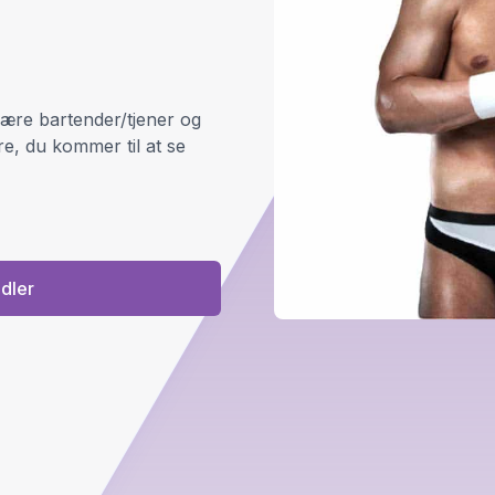
være bartender/tjener og
e, du kommer til at se
ndler