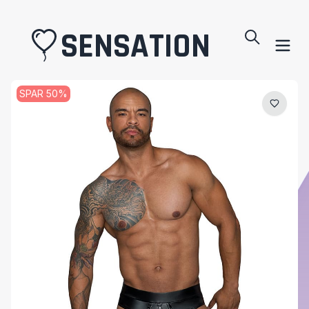
SENSATION
SPAR
50
%