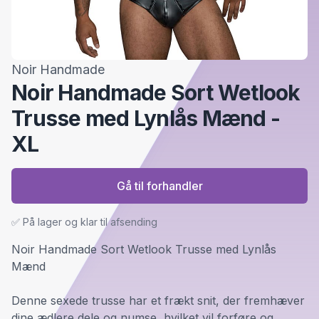
Noir Handmade
Noir Handmade Sort Wetlook
Trusse med Lynlås Mænd -
XL
Gå til forhandler
✅ På lager og klar til afsending
Noir Handmade Sort Wetlook Trusse med Lynlås
Mænd
Denne sexede trusse har et frækt snit, der fremhæver
dine ædlere dele og numse, hvilket vil forføre og