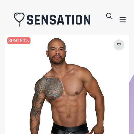
SENSATION
SPAR
50
%