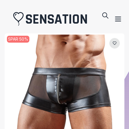
SENSATION
SPAR
50
%