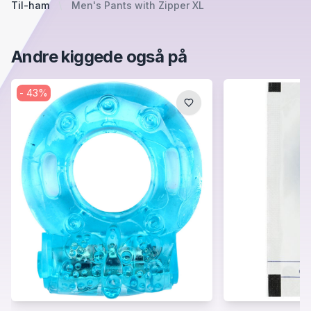
Til-ham
Men's Pants with Zipper XL
Andre kiggede også på
-
43
%