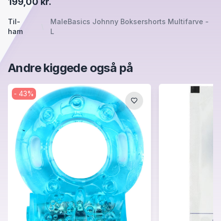
199,00 kr.
Til-
MaleBasics Johnny Boksershorts Multifarve -
ham
L
Andre kiggede også på
-
43
%