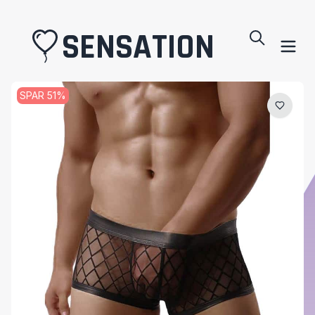
SENSATION
SPAR
51
%