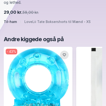
og lethed.
29,00 kr.
59,00 kr.
Til-ham
LoveLii Tate Boksershorts til Mænd - XS
Andre kiggede også på
-
43
%