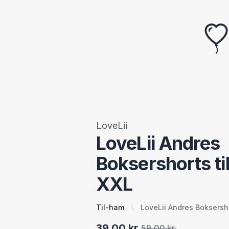
LoveLii
LoveLii Andres
Boksershorts ti
XXL
Til-ham
LoveLii Andres Boksersh
39,00 kr.
59,00 kr.