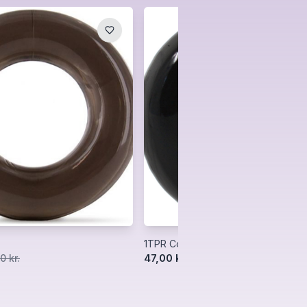
1TPR Cock Ring
47,00 kr.
0 kr.