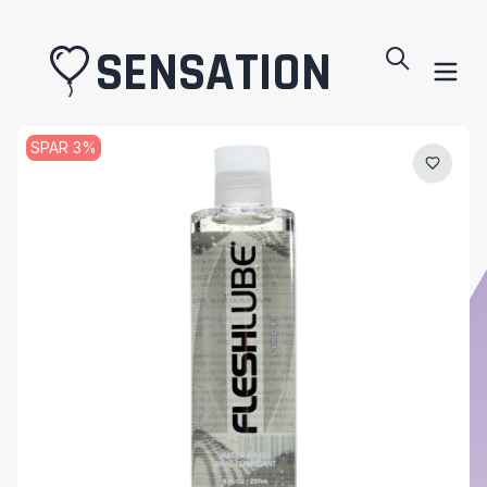
SENSATION
SPAR
3
%