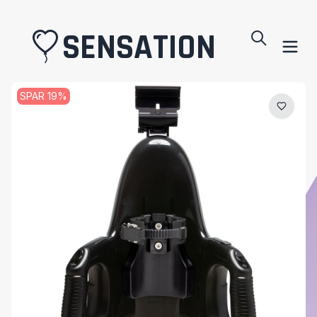
SENSATION
SPAR
19
%