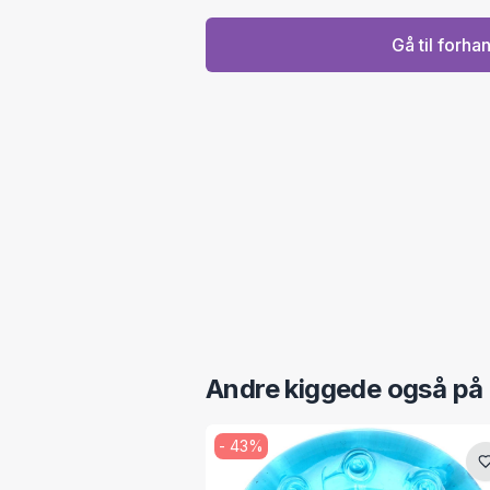
Gå til forha
Andre kiggede også på
-
43
%