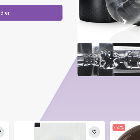
ndler
-
4
%