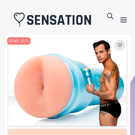
SENSATION
SPAR
25
%