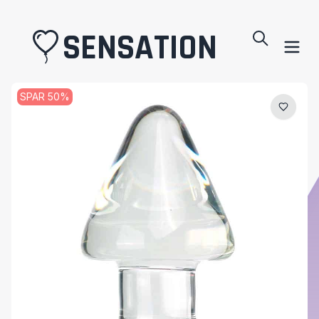
SENSATION
SPAR
50
%