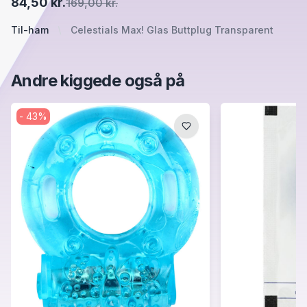
84,50 kr.
169,00 kr.
Til-ham
Celestials Max! Glas Buttplug Transparent
Andre kiggede også på
-
43
%