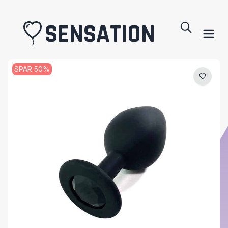
SENSATION
SPAR
50
%