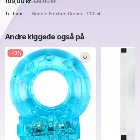
109,00 kr.
139,00 kr.
Til-ham
Boners Erection Cream - 100 ml
Andre kiggede også på
-
43
%