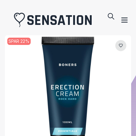
SENSATION
SPAR
22
%