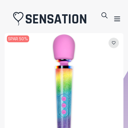
SENSATION
SPAR
50
%