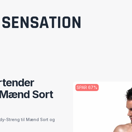
SENSATION
rtender
SPAR
67
%
l Mænd Sort
dy-Streng til Mænd Sort og