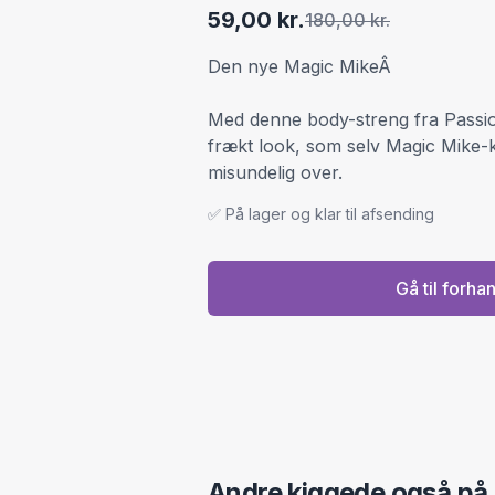
59,00 kr.
180,00 kr.
Den nye Magic MikeÂ
Med denne body-streng fra Passion
frækt look, som selv Magic Mike-k
misundelig over.
✅ På lager og klar til afsending
Gå til forha
Andre kiggede også på